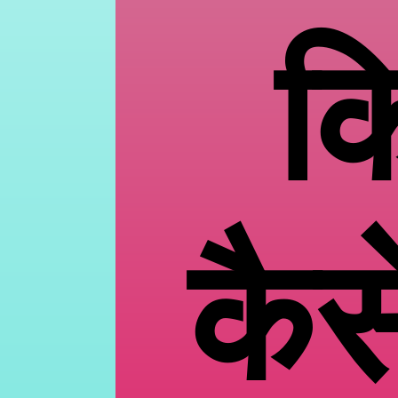
कि
कैस