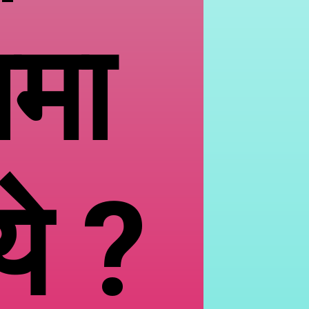
ामा
ये ?