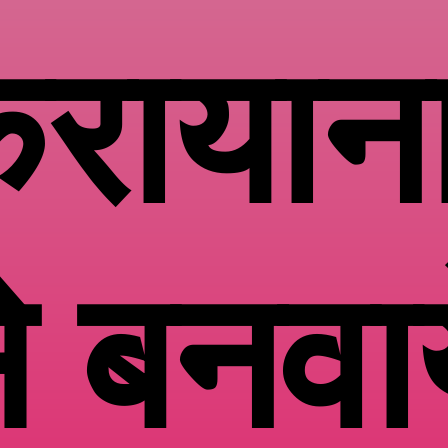
रायान
े बनवा