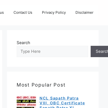
 us
Contact Us
Privacy Policy
Disclaimer
Search
Searc
Most Popular Post
NCL Sapath Patra
VIII, OBC Certificate
Sapath Patra XI