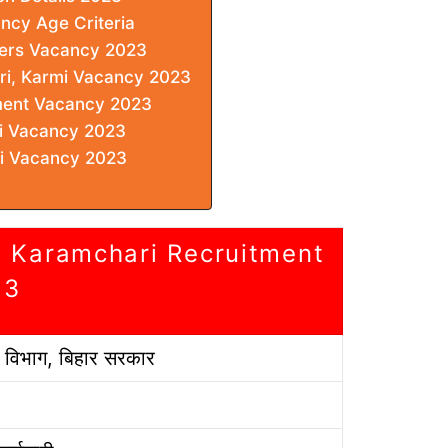
ncy Age Criteria
icers Vacancy 2023
ri, Karmi Vacancy 2023
ment Vacancy 2023
mi Vacancy 2023
ri Vacancy 2023
a Karamchari Recruitment
23
र विभाग, बिहार सरकार