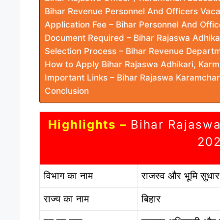
Bihar Revenue Personnel And Officers Vaca
Application Fee – Bihar Personnel And Off
Document Required – Bihar Rajaswa Adhika
Selection Process – Bihar Revenue Depart
How to Apply Bihar Rajaswa Adhikari, Kar
Important Links – Bihar Rajaswa Karamcha
Conclusion
Highlights –
Bihar Rajasw
20
विभाग का नाम
राजस्व और भूमि सुधा
राज्य का नाम
बिहार