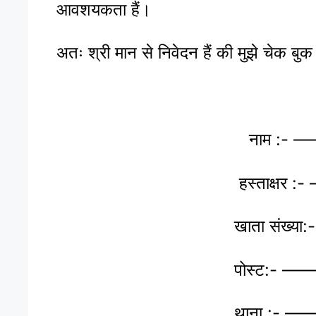
आवशयकता हैं।
अतः श्री मान से निवेदन हैं की मुझे चेक बु
श्री मान का
नाम :- ———
हस्ताक्षर :- —
खाता संख्या:- 
पोस्ट:- ———
थाना :- ———