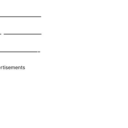
—————
—————–
————-
rtisements