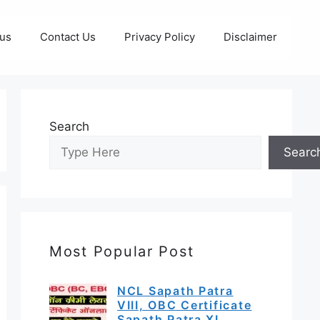
 us
Contact Us
Privacy Policy
Disclaimer
Search
Searc
Most Popular Post
NCL Sapath Patra
VIII, OBC Certificate
Sapath Patra XI