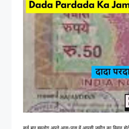
कई बार हमलोग अपने आस-पास में आपसी जमीन का विवाद होते हु