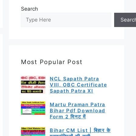
Search
Searc
Most Popular Post
NCL Sapath Patra
VIII, OBC Certificate
Sapath Patra XI
Martu Praman Patra
Bihar Pdf Download
Form 2 मिनट में
Bihar CM List | बिहार के