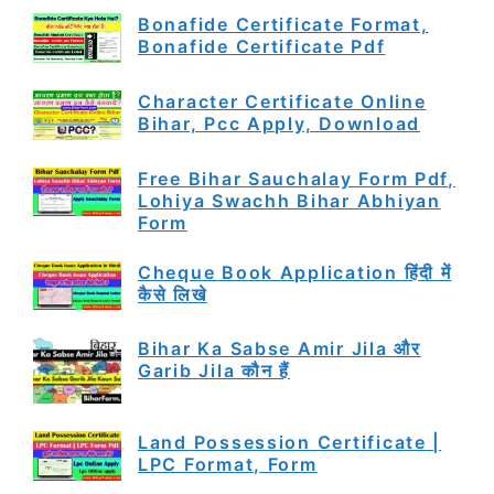
Bonafide Certificate Format,
Bonafide Certificate Pdf
Character Certificate Online
Bihar, Pcc Apply, Download
Free Bihar Sauchalay Form Pdf,
Lohiya Swachh Bihar Abhiyan
Form
Cheque Book Application हिंदी में
कैसे लिखे
Bihar Ka Sabse Amir Jila और
Garib Jila कौन हैं
Land Possession Certificate |
LPC Format, Form