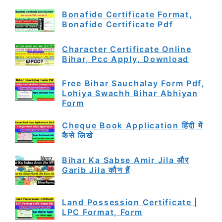
Bonafide Certificate Format,
Bonafide Certificate Pdf
Character Certificate Online
Bihar, Pcc Apply, Download
Free Bihar Sauchalay Form Pdf,
Lohiya Swachh Bihar Abhiyan
Form
Cheque Book Application हिंदी में
कैसे लिखे
Bihar Ka Sabse Amir Jila और
Garib Jila कौन हैं
Land Possession Certificate |
LPC Format, Form