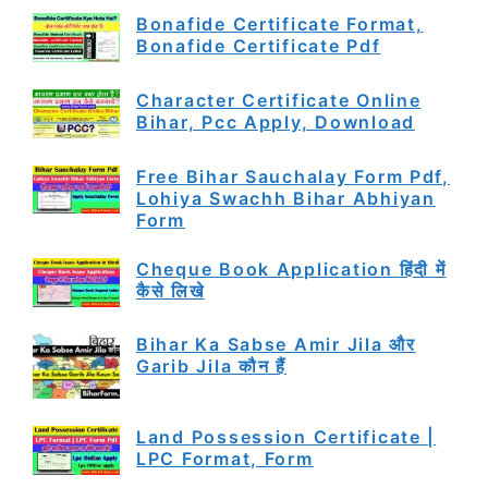
Bonafide Certificate Format,
Bonafide Certificate Pdf
Character Certificate Online
Bihar, Pcc Apply, Download
Free Bihar Sauchalay Form Pdf,
Lohiya Swachh Bihar Abhiyan
Form
Cheque Book Application हिंदी में
कैसे लिखे
Bihar Ka Sabse Amir Jila और
Garib Jila कौन हैं
Land Possession Certificate |
LPC Format, Form