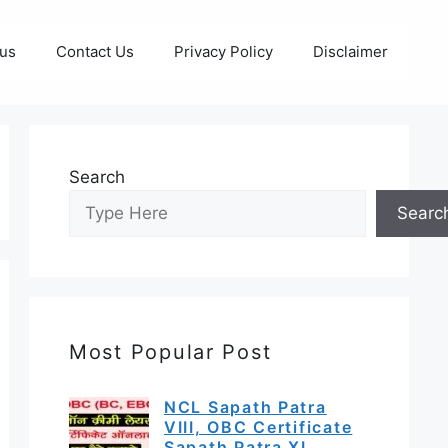
 us
Contact Us
Privacy Policy
Disclaimer
Search
Searc
Most Popular Post
NCL Sapath Patra
VIII, OBC Certificate
Sapath Patra XI