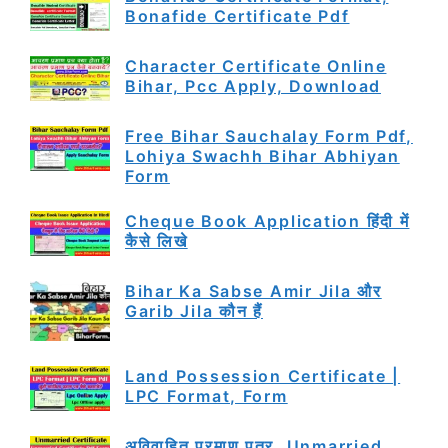
Bonafide Certificate Pdf
Character Certificate Online
Bihar, Pcc Apply, Download
Free Bihar Sauchalay Form Pdf,
Lohiya Swachh Bihar Abhiyan
Form
Cheque Book Application हिंदी में
कैसे लिखे
Bihar Ka Sabse Amir Jila और
Garib Jila कौन हैं
Land Possession Certificate |
LPC Format, Form
अविवाहित प्रमाण पत्र, Unmarried