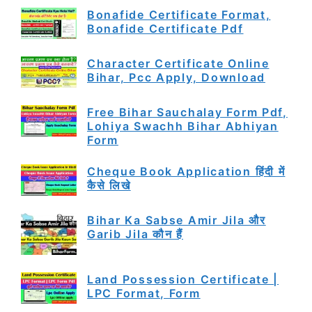
Bonafide Certificate Format,
Bonafide Certificate Pdf
Character Certificate Online
Bihar, Pcc Apply, Download
Free Bihar Sauchalay Form Pdf,
Lohiya Swachh Bihar Abhiyan
Form
Cheque Book Application हिंदी में
कैसे लिखे
Bihar Ka Sabse Amir Jila और
Garib Jila कौन हैं
Land Possession Certificate |
LPC Format, Form