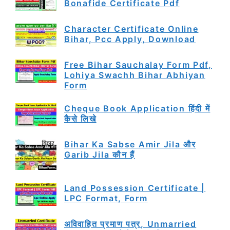
Bonafide Certificate Pdf
Character Certificate Online
Bihar, Pcc Apply, Download
Free Bihar Sauchalay Form Pdf,
Lohiya Swachh Bihar Abhiyan
Form
Cheque Book Application हिंदी में
कैसे लिखे
Bihar Ka Sabse Amir Jila और
Garib Jila कौन हैं
Land Possession Certificate |
LPC Format, Form
अविवाहित प्रमाण पत्र, Unmarried