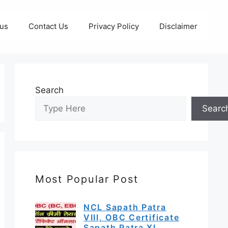
 us
Contact Us
Privacy Policy
Disclaimer
Search
Searc
Most Popular Post
NCL Sapath Patra
VIII, OBC Certificate
Sapath Patra XI