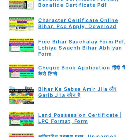
Bonafide Certificate Pdf
Character Certificate Online
Bihar, Pcc Apply, Download
Free Bihar Sauchalay Form Pdf,
Lohiya Swachh Bihar Abhiyan
Form
Cheque Book Application हिंदी में
कैसे लिखे
Bihar Ka Sabse Amir Jila और
Garib Jila कौन हैं
Land Possession Certificate |
LPC Format, Form
अविवाहित प्रमाण पत्र, Unmarried