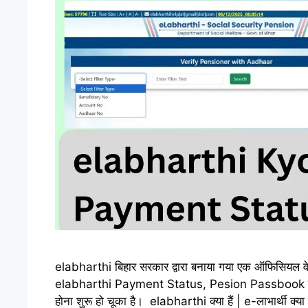
elabharthi बिहार सरकार द्वारा बनाया गया एक ऑफिसियल वेब
elabharthi Payment Status, Pesion Passbook इत्याद
होना शुरू हो चूका है। elabharthi क्या हैं | e-लाभार्थी क्