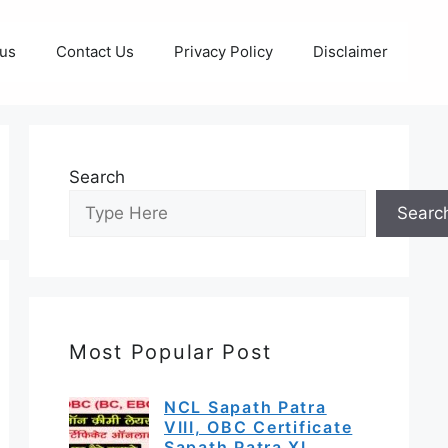
 us
Contact Us
Privacy Policy
Disclaimer
Search
Searc
Most Popular Post
NCL Sapath Patra
VIII, OBC Certificate
Sapath Patra XI