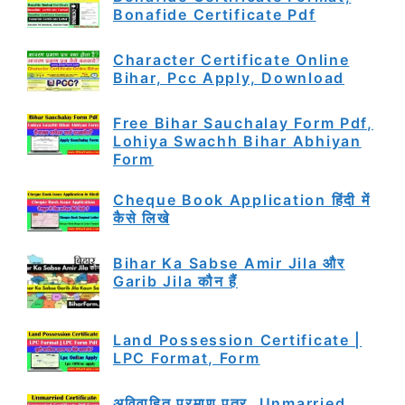
Bonafide Certificate Pdf
Character Certificate Online
Bihar, Pcc Apply, Download
Free Bihar Sauchalay Form Pdf,
Lohiya Swachh Bihar Abhiyan
Form
Cheque Book Application हिंदी में
कैसे लिखे
Bihar Ka Sabse Amir Jila और
Garib Jila कौन हैं
Land Possession Certificate |
LPC Format, Form
अविवाहित प्रमाण पत्र, Unmarried