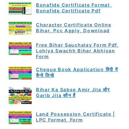
Bonafide Certificate Format,
Bonafide Certificate Pdf
Character Certificate Online
Bihar, Pcc Apply, Download
Free Bihar Sauchalay Form Pdf,
Lohiya Swachh Bihar Abhiyan
Form
Cheque Book Application हिंदी में
कैसे लिखे
Bihar Ka Sabse Amir Jila और
Garib Jila कौन हैं
Land Possession Certificate |
LPC Format, Form