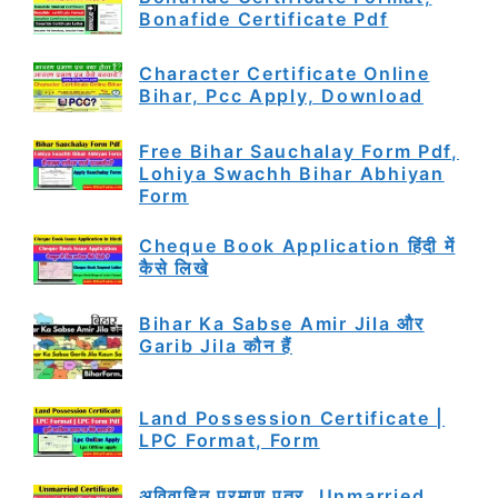
Bonafide Certificate Pdf
Character Certificate Online
Bihar, Pcc Apply, Download
Free Bihar Sauchalay Form Pdf,
Lohiya Swachh Bihar Abhiyan
Form
Cheque Book Application हिंदी में
कैसे लिखे
Bihar Ka Sabse Amir Jila और
Garib Jila कौन हैं
Land Possession Certificate |
LPC Format, Form
अविवाहित प्रमाण पत्र, Unmarried