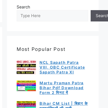
Search
Searc
Most Popular Post
NCL Sapath Patra
VIII, OBC Certificate
Sapath Patra XI
Martu Praman Patra
Bihar Pdf Download
Form 2 मिनट में
Bihar CM List | बिहार के