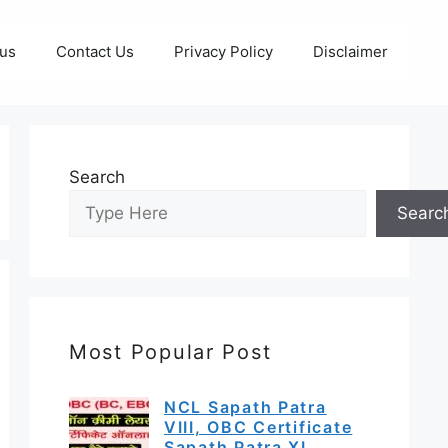
 us
Contact Us
Privacy Policy
Disclaimer
Search
Searc
Most Popular Post
NCL Sapath Patra
VIII, OBC Certificate
Sapath Patra XI