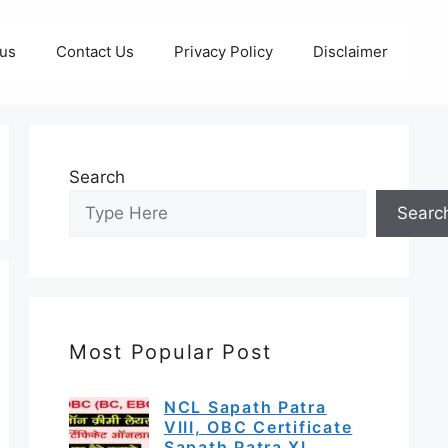
 us
Contact Us
Privacy Policy
Disclaimer
Search
Searc
Most Popular Post
NCL Sapath Patra
VIII, OBC Certificate
Sapath Patra XI