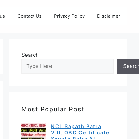
 us
Contact Us
Privacy Policy
Disclaimer
Search
Searc
Most Popular Post
NCL Sapath Patra
VIII, OBC Certificate
Sapath Patra XI