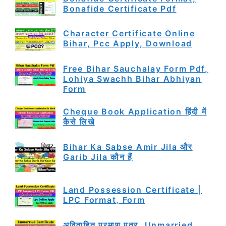
Bonafide Certificate Pdf
Character Certificate Online
Bihar, Pcc Apply, Download
Free Bihar Sauchalay Form Pdf,
Lohiya Swachh Bihar Abhiyan
Form
Cheque Book Application हिंदी में
कैसे लिखे
Bihar Ka Sabse Amir Jila और
Garib Jila कौन हैं
Land Possession Certificate |
LPC Format, Form
अविवाहित प्रमाण पत्र, Unmarried