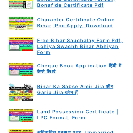
Bonafide Certificate Pdf
Character Certificate Online
Bihar, Pcc Apply, Download
Free Bihar Sauchalay Form Pdf,
Lohiya Swachh Bihar Abhiyan
Form
Cheque Book Application हिंदी में
कैसे लिखे
Bihar Ka Sabse Amir Jila और
Garib Jila कौन हैं
Land Possession Certificate |
LPC Format, Form
अविवाहित प्रमाण पत्र, Unmarried