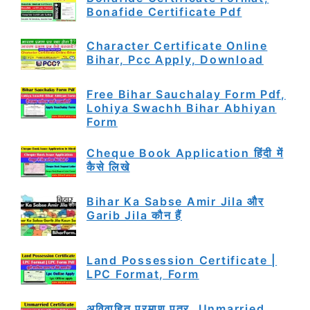
Bonafide Certificate Pdf
Character Certificate Online
Bihar, Pcc Apply, Download
Free Bihar Sauchalay Form Pdf,
Lohiya Swachh Bihar Abhiyan
Form
Cheque Book Application हिंदी में
कैसे लिखे
Bihar Ka Sabse Amir Jila और
Garib Jila कौन हैं
Land Possession Certificate |
LPC Format, Form
अविवाहित प्रमाण पत्र, Unmarried