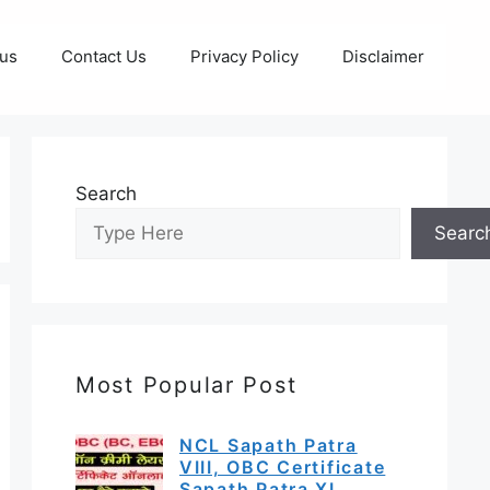
 us
Contact Us
Privacy Policy
Disclaimer
Search
Searc
Most Popular Post
NCL Sapath Patra
VIII, OBC Certificate
Sapath Patra XI