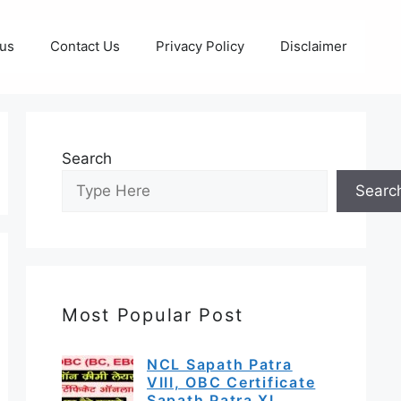
 us
Contact Us
Privacy Policy
Disclaimer
Search
Searc
Most Popular Post
NCL Sapath Patra
VIII, OBC Certificate
Sapath Patra XI