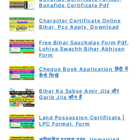
Bonafide Certificate Pdf
Character Certificate Online
Bihar, Pcc Apply, Download
Free Bihar Sauchalay Form Pdf,
Lohiya Swachh Bihar Abhiyan
Form
Cheque Book Application हिंदी में
कैसे लिखे
Bihar Ka Sabse Amir Jila और
Garib Jila कौन हैं
Land Possession Certificate |
LPC Format, Form
अविवाहित प्रमाण पत्र, Unmarried